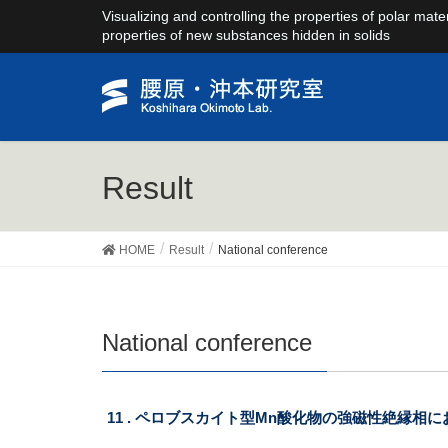
Visualizing and controlling the properties of polar mate
properties of new substances hidden in solids
Result
HOME
Result
National conference
National conference
11 . ペロブスカイト型Mn酸化物の強磁性絶縁相