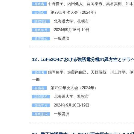
中野愛子、内田健人、富岡泰秀、高谷真樹、沖本
発表者
第79回年次大会（2024年）
会議名
北海道大学、札幌市
開催場所
2024年9月16日-19日
発表年月
一般講演
発表形式
12 . LuFe2O4における強誘電分極の異方性とテ
鶴岡稜平、進藤尚由己、天野辰哉、川上洋平、伊
発表者
一郎
第79回年次大会（2024年）
会議名
北海道大学、札幌市
開催場所
2024年9月16日-19日
発表年月
一般講演
発表形式