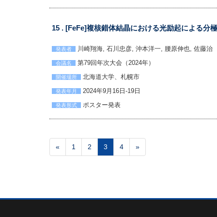
15 . [FeFe]複核錯体結晶における光励起による
川崎翔海, 石川忠彦, 沖本洋一, 腰原伸也, 佐藤治
発表者
第79回年次大会（2024年）
会議名
北海道大学、札幌市
開催場所
2024年9月16日-19日
発表年月
ポスター発表
発表形式
«
1
2
3
4
»