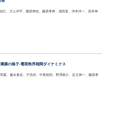
応答
由己、川上洋平、腰原伸也、藤原孝将、池田直、沖本洋一、岩井伸
2O4薄膜の格子-電荷秩序相関ダイナミクス
都、藤井憂羽葉、藤永葉名、于洪武、中尾裕則、野澤俊介、足立伸一、藤原孝