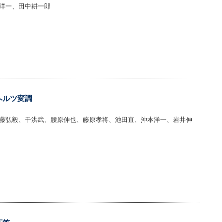
洋一、田中耕一郎
ラヘルツ変調
藤弘毅、干洪武、腰原伸也、藤原孝将、池田直、沖本洋一、岩井伸