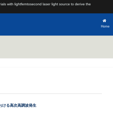
rials with lightfemtosecond laser light source to derive the
Home
における高次高調波発生