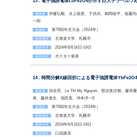
13 . 電子強誘電体LuFe2O4が示す巨大テラヘルツ
伊藤弘毅、水上龍星、于洪武、鶴岡稜平、進藤尚
発表者
一郎
第79回年次大会（2024年）
会議名
北海道大学、札幌市
開催場所
2024年9月16日-19日
発表年月
ポスター発表
発表形式
14 . 時間分解X線回折による電子強誘電体YbFe
深谷亮、Le Thi My Nguyen、那須美沙
発表者
将、藤井達生、池田直、沖本洋一E
第79回年次大会（2024年）
会議名
北海道大学、札幌市
開催場所
2024年9月16日-19日
発表年月
口頭講演
発表形式