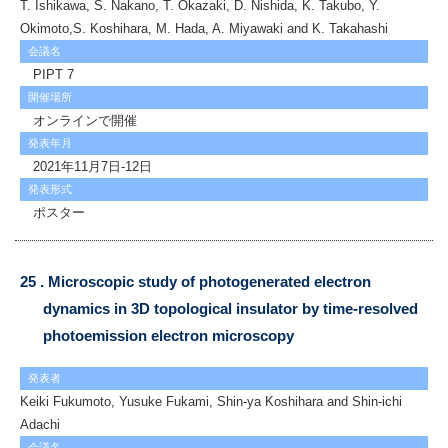
T. Ishikawa, S. Nakano, T. Okazaki, D. Nishida, K. Takubo, Y.
Okimoto,S. Koshihara, M. Hada, A. Miyawaki and K. Takahashi
会議名
PIPT 7
開催場所
オンラインで開催
発表年月
2021年11月7日-12日
発表形式
ポスター
25 . Microscopic study of photogenerated electron
dynamics in 3D topological insulator by time-resolved
photoemission electron microscopy
発表者
Keiki Fukumoto, Yusuke Fukami, Shin-ya Koshihara and Shin-ichi
Adachi
会議名