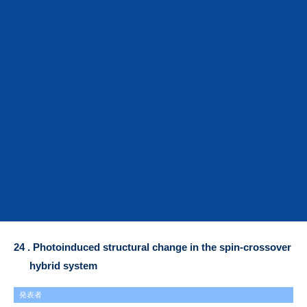
Oxide
発表者
Y. Okimoto, H.Yu , Y. Fukada , R. Kiyomiya , N. Ikeda , H. Itoh , S.
Iwai , T. Ishikawa , S. Koshihara
会議名
PIPT 7
開催場所
オンラインで開催
発表年月
2021年11月7日-12日
発表形式
口頭発表
24 . Photoinduced structural change in the spin-crossover
hybrid system
発表者