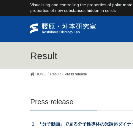
Visualizing and controlling the properties of polar mate
properties of new substances hidden in solids
Result
HOME
Result
Press release
Press release
1 . 「分子動画」で見る分子性導体の光誘起ダイナ