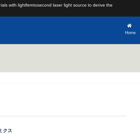
rials with lightfemtosecond laser light source to derive the
Home
ミクス