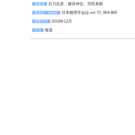
石川忠彦、腰原伸也、羽田真毅
発表者
日本物理学会誌 vol.73, 864-869
論文誌・会議名
2018年12月
発表年月
報道
区分