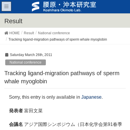
Result
HOME
Result
National conference
Tracking ligand-migration pathways of sperm whale myoglobin
Saturday March 26th, 2011
National conference
Tracking ligand-migration pathways of sperm
whale myoglobin
Sorry, this entry is only available in
Japanese
.
発表者
富田文菜
会議名
アジア国際シンポジウム（日本化学会第91春季