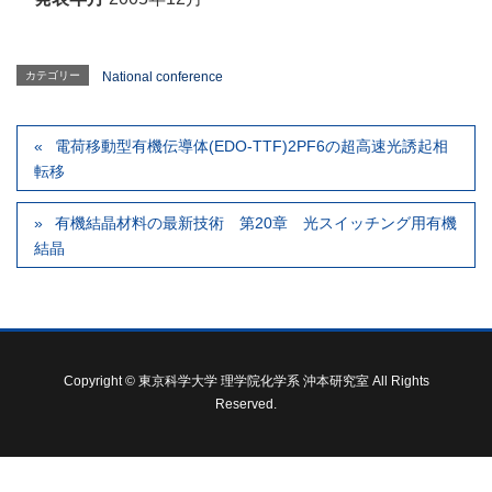
カテゴリー
National conference
電荷移動型有機伝導体(EDO-TTF)2PF6の超高速光誘起相
転移
有機結晶材料の最新技術 第20章 光スイッチング用有機
結晶
Copyright © 東京科学大学 理学院化学系 沖本研究室 All Rights
Reserved.