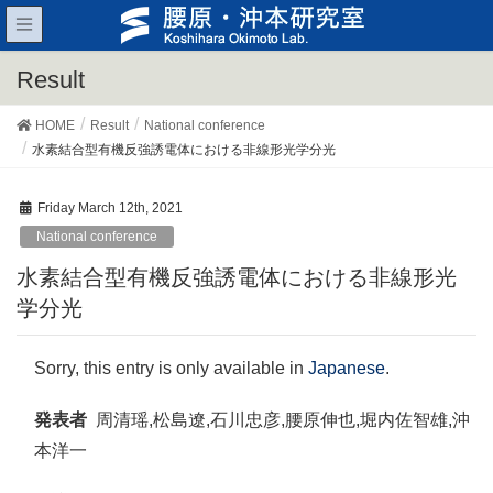
Result
HOME
Result
National conference
水素結合型有機反強誘電体における非線形光学分光
Friday March 12th, 2021
National conference
水素結合型有機反強誘電体における非線形光
学分光
Sorry, this entry is only available in
Japanese
.
発表者
周清瑶,松島遼,石川忠彦,腰原伸也,
堀内佐智雄,沖
本洋一