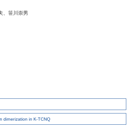
夫、笹川崇男
in dimerization in K-TCNQ