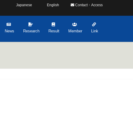
Japanese
English
Contact・Access
News
Research
Result
Member
Link