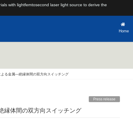
rials with lightfemtosecond laser light source to derive the
Home
による金属―絶縁体間の双方向スイッチング
Press release
―絶縁体間の双方向スイッチング