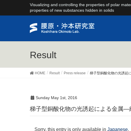
Visualizing and controlling the properties of polar mate
properties of new substances hidden in solids
Result
HOME
Result
Press release
梯子型銅酸化物の光誘起
Sunday May 1st, 2016
梯子型銅酸化物の光誘起による金属
Sorry, this entry is only available in
Japanese
.