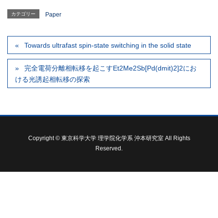
カテゴリー
Paper
Towards ultrafast spin-state switching in the solid state
完全電荷分離相転移を起こすEt2Me2Sb[Pd(dmit)2]2にお
ける光誘起相転移の探索
Copyright © 東京科学大学 理学院化学系 沖本研究室 All Rights
Reserved.