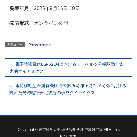
発表年月
2025年9月16日-19日
発表形式
オンライン公開
カテゴリー
Press release
電子強誘電体LuFe2O4におけるテラヘルツ分極駆動と協
力的ダイナミクス
電荷移動型金属有機構造体(NPr4)2[Fe2(Cl2An)3]における
隠れた光誘起準安定状態の形成ダイナミクス
Copyright © 東京科学大学 理学院化学系 沖本研究室 All Rights
Reserved.